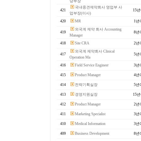
당부장
국내중견제약회사 영업부 사
421
15
업부장(이사)
420
MR
1년
외국계 제약 회사 Accounting
419
8년
Manager
418
Site CRA
2년
외국계 제약회사 Clinical
417
5년
Operation Ma
416
Field Service Engineer
3년
415
Product Manager
4년
414
전략기획실장
5년
413
경영지원실장
15
412
Product Manager
2년
411
Marketing Specialist
3년
410
Medical Information
3년
409
Business Development
8년