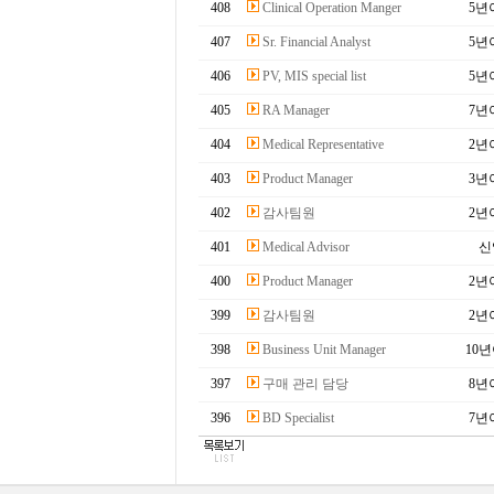
408
Clinical Operation Manger
5년
407
Sr. Financial Analyst
5년
406
PV, MIS special list
5년
405
RA Manager
7년
404
Medical Representative
2년
403
Product Manager
3년
402
감사팀원
2년
401
Medical Advisor
신
400
Product Manager
2년
399
감사팀원
2년
398
Business Unit Manager
10
397
구매 관리 담당
8년
396
BD Specialist
7년