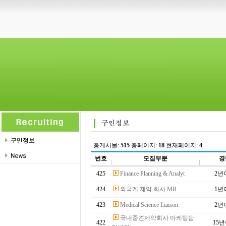
총게시물:
515
총페이지:
18
현재페이지:
4
번호
모집부분
경
425
Finance Planning & Analyt
2년
424
외국계 제약 회사 MR
1년
423
Medical Science Liaison
2년
국내중견제약회사 마케팅담
422
15