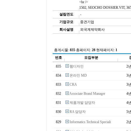
<br />
1502, SEOCHO DOSSIER.VIT, 365G
설립연도
-
기업규모
중견기업
회사설명
외국계제약회사
총게시물:
835
총페이지:
28
현재페이지:
1
번호
모집부분
835
웹디자인
2
834
온라인 MD
3
833
CRA
3
832
Associate Brand Manager
4
831
제품개발 담당자
4
830
RA 담당자
5
829
Informatics Technical Speciali
2