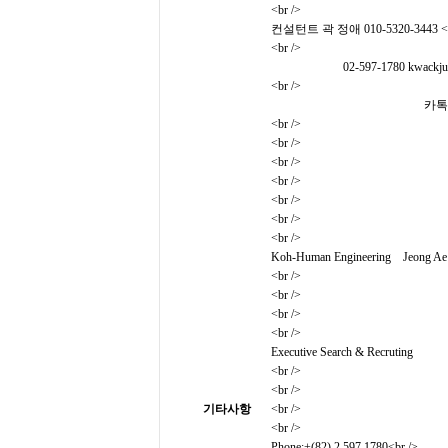
<br />
컨설턴트 곽 정애 010-5320-3443 <b
<br />
02-597-1780 kwackjungae
<br />
카톡아이디 : kwac
<br />
<br />
<br />
<br />
<br />
<br />
<br />
Koh-Human Engineering Jeong Ae
<br />
<br />
<br />
<br />
Executive Search & Recruting
<br />
<br />
기타사항
<br />
<br />
Phone:+(82) 2 597 1780<br />