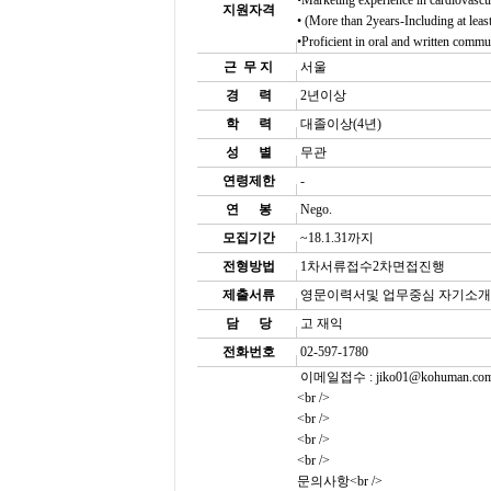
•Marketing experience in cardiovascul
지원자격
• (More than 2years-Including at leas
•Proficient in oral and written commu
근 무 지
서울
경
......
력
2년이상
학
......
력
대졸이상(4년)
성
......
별
무관
연령제한
-
연
......
봉
Nego.
모집기간
~18.1.31까지
전형방법
1차서류접수2차면접진행
제출서류
영문이력서및 업무중심 자기소
담
......
당
고 재익
전화번호
02-597-1780
이메일접수 : jiko01@kohuman.com
<br />
<br />
<br />
<br />
문의사항<br />