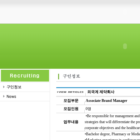
외국계 제약회사
모집부문
Associate Brand Manager
모집인원
0명
•Be responsible for management and
업무내용
strategies that will differentiate the
corporate objectives and the healthca
•Bachelor degree, Pharmacy or Medic