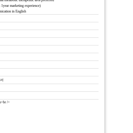
ar/metabolic therapeutic area prefeffed
t 1year marketing experience)
nication in English
개서
<br />