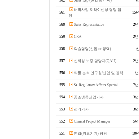
562
Sales Rep.(신입 or 경력)
해외사업 & 라이센싱 담당 임
561
15
원
560
Sales Representative
2
559
CRA
2
558
학술담당(신입 or 경력)
557
신뢰성 보증 담당자(QAU)
2
556
약물 분석 연구원/신입 및 경력
1
555
Sr. Regulatory Affairs Special
7
554
공조냉동산업기사
3
553
전기기사
3
552
Clinical Project Manager
5
551
영업(의료기기) 담당
10