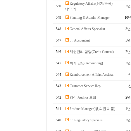
Regulatory Affairs(허가/등록)-
550
3
제약,의
549
Planning & Admin. Manager
10
548
General Affairs Specialist
3
547
Sr. Accountant
5
546
채권관리 담당(Credit Control)
2
545
회계 담당(Accounting)
3
544
Reimbursement Affairs Assistan
543
Customer Service Rep.
542
임상 Auditor 모집
2
541
Product Manager(병,의원 제품)
4
540
Sr. Regulatory Specialist
3