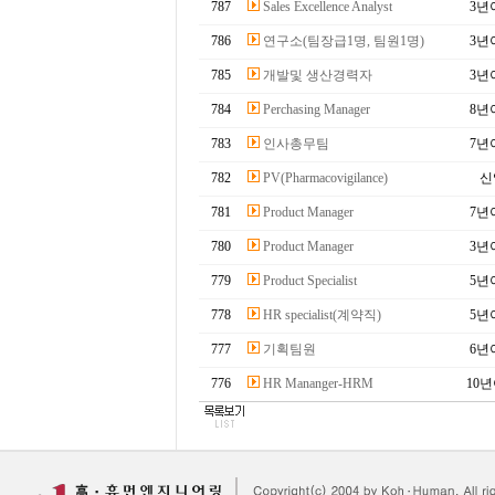
787
Sales Excellence Analyst
3년
786
연구소(팀장급1명, 팀원1명)
3년
785
개발및 생산경력자
3년
784
Perchasing Manager
8년
783
인사총무팀
7년
782
PV(Pharmacovigilance)
신
781
Product Manager
7년
780
Product Manager
3년
779
Product Specialist
5년
778
HR specialist(계약직)
5년
777
기획팀원
6년
776
HR Mananger-HRM
10