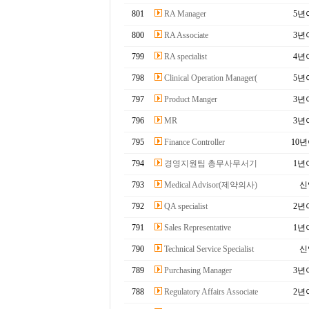
801
RA Manager
5년
800
RA Associate
3년
799
RA specialist
4년
798
Clinical Operation Manager(
5년
797
Product Manger
3년
796
MR
3년
795
Finance Controller
10
794
경영지원팀 총무사무서기
1년
793
Medical Advisor(제약의사)
신
792
QA specialist
2년
791
Sales Representative
1년
790
Technical Service Specialist
신
789
Purchasing Manager
3년
788
Regulatory Affairs Associate
2년