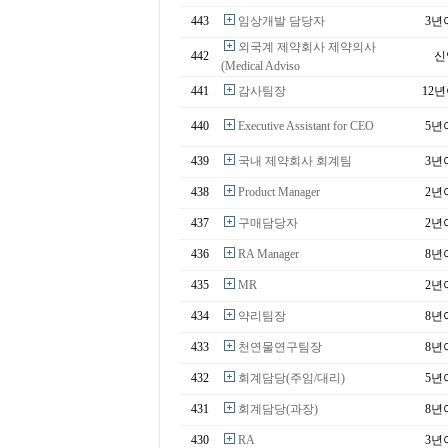
443
임상개발 담당자
3년
외국계 제약회사 제약의사
442
신
(Medical Adviso
441
감사팀장
12
440
Executive Assistant for CEO
5년
439
국내 제약회사 회계팀
3년
438
Product Manager
2년
437
구매담당자
2년
436
RA Manager
8년
435
MR
2년
434
약리팀장
8년
433
천연물연구팀장
8년
432
회계담당(주임/대리)
5년
431
회계담당(과장)
8년
430
RA
3년