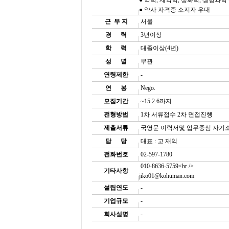
● 약학, 제약학, 생화학, 생명과학
● 약사 자격증 소지자 우대
근 무 지
서울
경
......
력
3년이상
학
......
력
대졸이상(4년)
성
......
별
무관
연령제한
-
연
......
봉
Nego.
모집기간
~15.2.6까지
전형방법
1차 서류접수 2차 면접진행
제출서류
국영문 이력서및 업무중심 자기
담
......
당
대표 : 고 재익
전화번호
02-597-1780
010-8636-5759<br />
기타사항
jiko01@kohuman.com
설립연도
-
기업규모
-
회사설명
-