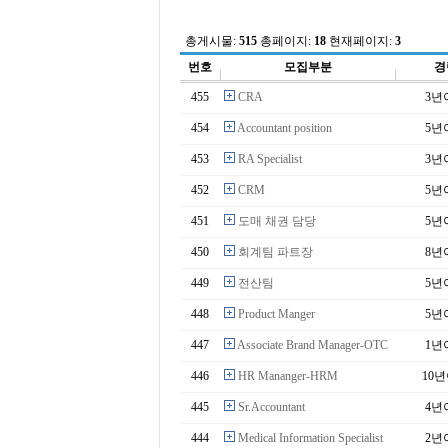
총게시물:
515
총페이지:
18
현재페이지:
3
번호
모집부분
경
455
CRA
3년
454
Accountant position
5년
453
RA Specialist
3년
452
CRM
5년
451
도매 채권 담당
5년
450
회계팀 파트장
8년
449
전산팀
5년
448
Product Manger
5년
447
Associate Brand Manager-OTC
1년
446
HR Mananger-HRM
10
445
Sr.Accountant
4년
444
Medical Information Specialist
2년